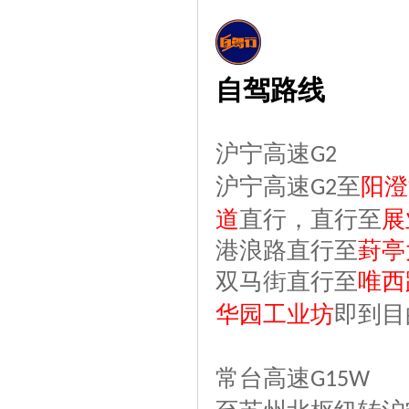
自驾路线
沪宁高速
G2
沪宁高速
至
阳澄
G2
道
直行，直行至
展
港浪路直行至
葑亭
双马街直行至
唯西
华园工业坊
即到目
常台高速
G15W