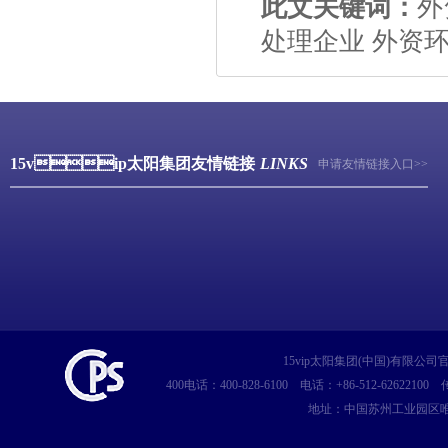
此文关键词：
外
处理企业
外资
15vip太阳集团友情链接
LINKS
申请友情链接入口>>
15vip太阳集团(中国)有限公
400电话：400-828-6100
电话：+86-512-62622100
传
地址：中国苏州工业园区唯