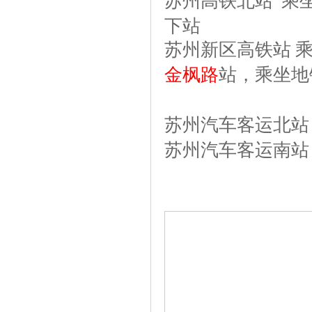
苏州高铁北站
乘
下站
苏州新区高铁站
金枫路
站，乘坐地
苏州汽车客运北站
苏州汽车客运南站