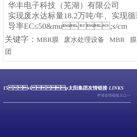
华丰电子科技（芜湖）有限公司
实现废水达标量18.2万吨/年、实现循
导率EC≤50&mu;s/cm
关键字：
MBR膜
废水处理设备
MBR
膜
团
15vip太阳集团友情链接
LINKS
申请友情链接入口>>