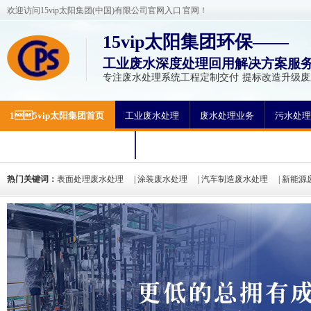
欢迎访问15vip太阳集团(中国)有限公司官网入口 官网！
15vip太阳集团环保——
工业废水深度处理回用解决方案服
专注废水处理系统工程定制交付 提标改造升级
15vip太阳集团首页
工业废水处理
废水处理业务
污水处理
专精特新企业·15vip太阳集团
联系15vip太阳集团
热门关键词：
表面处理废水处理
|
涂装废水处理
|
汽车制造废水处理
|
新能源
处理
|
高盐分废水处理
|
高COD废水处理