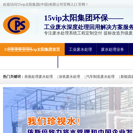
欢迎访问15vip太阳集团(中国)有限公司官网入口 官网！
15vip太阳集团环保——
工业废水深度处理回用解决方案服
专注废水处理系统工程定制交付 提标改造升级
15vip太阳集团首页
工业废水处理
废水处理业务
专精特新企业·15vip太阳集团
联系15vip太阳集团
热门关键词：
表面处理废水处理
|
涂装废水处理
|
汽车制造废水处理
|
新能源
公司
|
外资环保公司
|
污水处理公司
|
废水处理厂家
|
机械加工废水处理