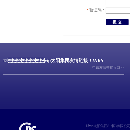
验证码：
*
15vip太阳集团友情链接
LINKS
申请友情链接入口>>
15vip太阳集团(中国)有限