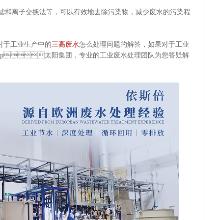
过滤和离子交换法等，可以有效地去除污染物，减少废水的污染程
编对于工业生产中的
三高废水
怎么处理问题的解答，如果对于工业
p太阳集团，专业的工业废水处理团队为您答疑解