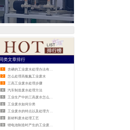
同类文章排行
含磷的工业废水处理办法有哪些
怎么处理高氨氮工业废水
三高工业废水处理步骤
汽车制造废水处理方法
工业生产中的三高废水怎么处理
工业废水如何分类
工业废水的特点以及处理方法是什么
新材料废水处理工艺
锂电池制造时产生的工业废水该怎样处理