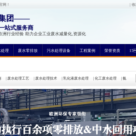
 官网！
|
收藏1
阳集团——
一站式服务商
欧洲行业经验 助力企业工业废水减量化,资源化
水处理
废水零排放
污水处理设备
工程案例
荣誉资质
1
例
|
废水处理工艺
|
废水处理技术
|
乳化液废水处理
|
化工废水处理
|
氨