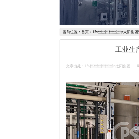
当前位置：
首页
»
15vip太阳集
工业生
文章出处：15vip太阳集团