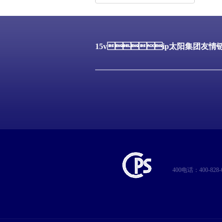
15vip太阳集团友情
400电话：400-828-