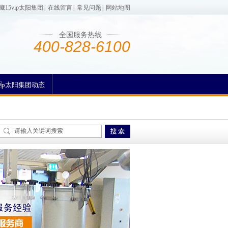
15vip太阳集团
|
在线留言
|
常见问题
|
网站地图
全国服务热线
400-828-6100
p太阳集团动态