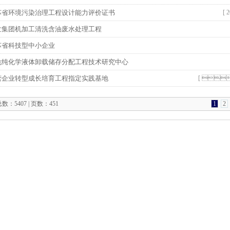
苏省环境污染治理工程设计能力评价证书
[
世集团机加工清洗含油废水处理工程
苏省科技型中小企业
危纯化学液体卸载储存分配工程技术研究中心
营企业转型成长培育工程指定实践基地
[ 
数：5407 | 页数：451
1
2