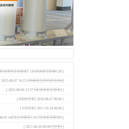
8-07 15:58 ]
[ 2025-08-07 16:23  ]
[ 2025-08-06 13:57  ]
[  2018-08-07 00:00 ]
[  2017-10-18 00:00 ]
17-08-01 14:18  ]
[ 2017-04-26 00:00  ]