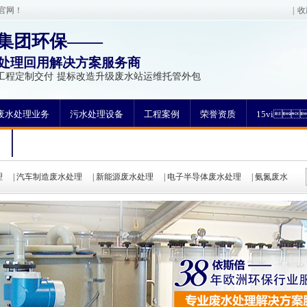
口 官网！
|
收藏
太阳集团环保——
处理回用解决方案服务商
工程定制交付 提标改造升级废水站运维托管外包
废水处理业务
污水处理设备
工程案例
荣誉资质
15vi
团
联系15vip太阳集团
理
|
汽车制造废水处理
|
新能源废水处理
|
电子半导体废水处理
|
氨氮废水
水处理技术
|
废水处理工艺