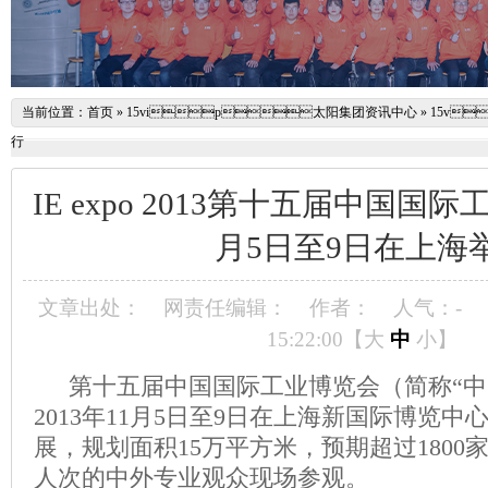
当前位置：
首页
»
15vip太阳集团资讯中心
»
15v
行
IE expo 2013第十五届中国国
月5日至9日在上海
文章出处：
网责任编辑：
作者：
人气：
-
15:22:00【
大
中
小
】
第十五届中国国际工业博览会（简称“中
2013年11月5日至9日在上海新国际博览中
展，规划面积15万平方米，预期超过1800
人次的中外专业观众现场参观。