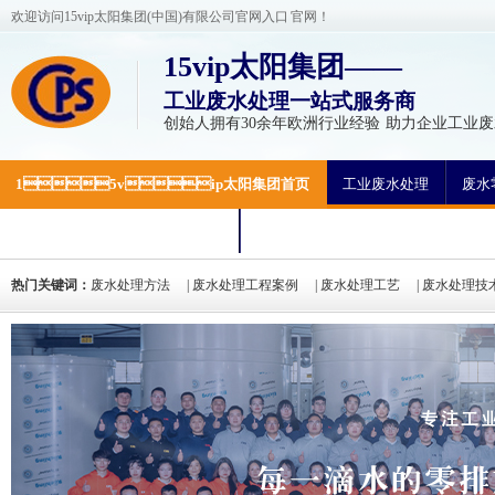
欢迎访问15vip太阳集团(中国)有限公司官网入口 官网！
15vip太阳集团——
工业废水处理一站式服务商
创始人拥有30余年欧洲行业经验 助力企业工业废
15vip太阳集团首页
工业废水处理
废水
关于15vip太阳集团
联系15vip太阳集团
热门关键词：
废水处理方法
|
废水处理工程案例
|
废水处理工艺
|
废水处理技
氮废水处理