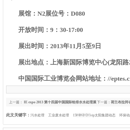
展馆：N2展位号：D080
开放时间：9：30-17:00
展出时间：2013年11月5至9日
展出地点：上海新国际博览中心(龙阳路2
中国国际工业博览会网站地址：//eptes.ciif-
上一篇：
IE expo 2013 第十四届中国国际给排水水处理展
下一篇：
荷兰布拉邦
览会
公司
此文关键字：
污水处理
工业废水处理
15vip太阳集团动态
环保动