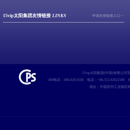
15vip太阳集团友情链接
LINKS
申请友情链接入口>>
15vip太阳集团(中国)有限公
400电话：400-828-6100
电话：+86-512-62622100
传
地址：中国苏州工业园区唯