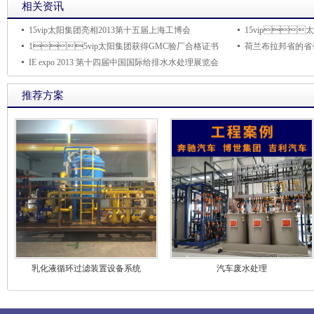
相关资讯
15vip太阳集团亮相2013第十五届上海工博会
15vip太阳集团获得GMC验厂合格证书
IE expo 2013 第十四届中国国际给排水水处理展览会
推荐方案
乳化液循环过滤装置设备系统
汽车废水处理