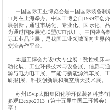
中国国际工业博览会是中国国际装备制
11月在上海举办。中国工博会自1999年
展创新，通过市场化、专业化、国际化、
为通过国际展览联盟(UFI)认证、中国装
际工业品牌展，是我国工业领域面向世界
交流合作平台。
本届工博会共设9大专业展：数控机床与
动化展、工业环保技术与设备展、信息与
源与电力电工展、节能与新能源汽车展、工业机
研报]展、科技创新展和航空航天技术展。
苏州15vip太阳集团化学环保装备科技
参观IEexpo2013（第十五届中国工环博
享！