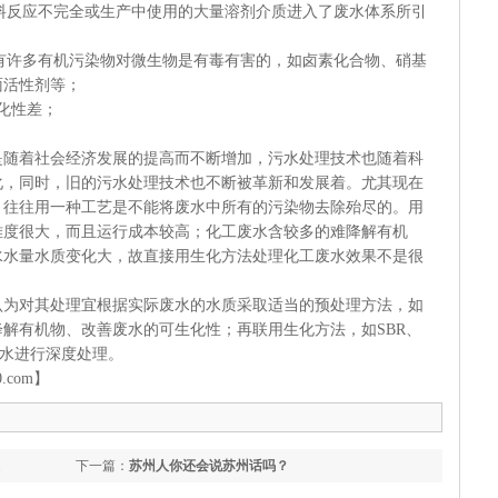
料反应不完全或生产中使用的大量溶剂介质进入了废水体系所引
废水中有许多有机污染物对微生物是有毒有害的，如卤素化合物、硝基
面活性剂等；
化性差；
是随着社会经济发展的提高而不断增加，污水处理技术也随着科
同时，旧的污水处理技术也不断被革新和发展着。尤其现在
，往往用一种工艺是不能将废水中所有的污染物去除殆尽的。用
难度很大，而且运行成本较高；化工废水含较多的难降解有机
水水量水质变化大，故直接用生化方法处理化工废水效果不是很
，我们认为对其处理宜根据实际废水的水质采取适当的预处理方法，如
降解有机物、改善废水的可生化性；再联用生化方法，如
SBR
、
水进行深度处理。
.com
】
下一篇：
苏州人你还会说苏州话吗？