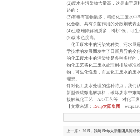
(2)
废水中污染物含量高，这是由于原
起的；
(3)
有毒有害物质多，精细化工
化合物、具有杀菌作用的分散剂或表
(4)
生物难降解物质多，
B
比
C
低，可生
(5)
废水色度高。
化工废水中的污染物种类、污水量
学技术的发展而发生了日新月异的变化，
的化工废水中的污染物是多种多样的
物化工艺将化工废水处理到排放标准
物，可生化性差，而且化工废水的废
理想。
针对化工废水处理的这种特点
新型铁碳微电解填料，破坏废水中难
接触氧化工艺，
A/O
工艺等，对化工废
【文章来源：
15vip太阳集团
wcqx120
上一篇：
2015，我与15vip太阳集团共同成长