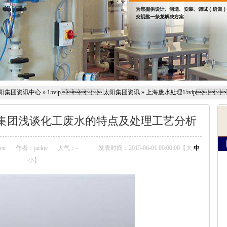
太阳集团资讯中心
»
15vip太阳集团资讯
»
上海废水处理15vip
太阳集团浅谈化工废水的特点及处理工艺分析
en
作者：jackie
人气：
-
发表时间：2015-06-01 00:00:00【
大
中
小
】