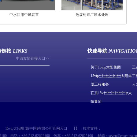
中水回用中试装置
危废处置厂废水处理
情链接
LINKS
快速导航
NAVIGATIO
申请友情链接入口>>
关于15vip太阳集团
工
15vip太阳集
工
团工程服务
人
联系15vip太
阳集团
15vip太阳集团(中国)有限公司官网入口
【】
技术支持：
6100
电话：+86-512-62622100
传真：+86-512-62625100
邮箱：seven@cpschina.cn