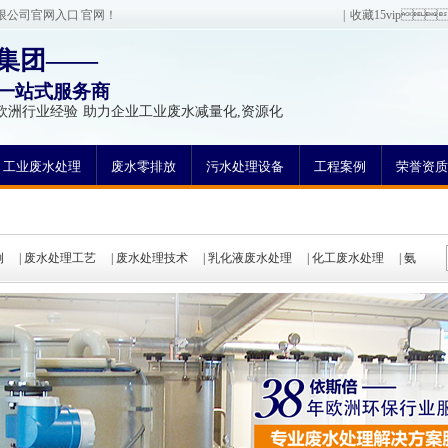
有限公司官网入口 官网！
|
收藏15vi
阳集团——
一站式服务商
欧洲行业经验 助力企业工业废水减量化,资源化
工业废水处理
废水零排放
污水处理设备
工程案例
荣誉资质
例
|
废水处理工艺
|
废水处理技术
|
乳化液废水处理
|
化工废水处理
|
氨