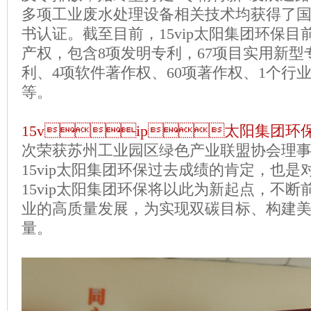
多项工业废水处理设备相关技术均获得了
书认证。截至目前，15vip太阳集团环保目
产权，包含8项发明专利，67项目实用新型
利、4项软件著作权、60项著作权、1个行
等。
15vip太阳集团环
次荣获苏州工业园区绿色产业联盟协会理
15vip太阳集团环保过去成绩的肯定，也
15vip太阳集团环保将以此为新起点，不
业的高质量发展，为实现双碳目标、构建
量。