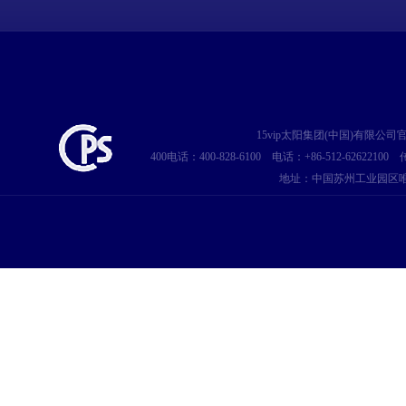
15vip太阳集团(中国)有限公
400电话：400-828-6100
电话：+86-512-62622100
传
地址：中国苏州工业园区唯