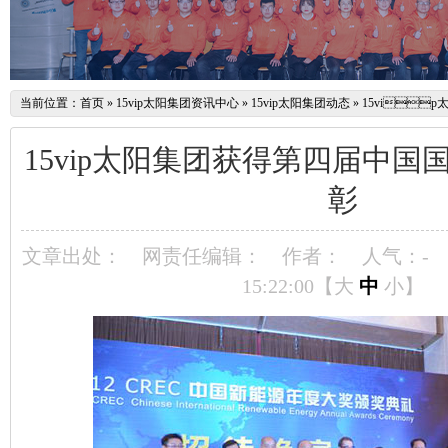
当前位置：
首页
»
15vip太阳集团资讯中心
»
15vip太阳集团动态
»
15
15vip太阳集团获得第四届中
彰
文章出处：
网责任编辑：
作者：
人气：
-
15:22:00【
大
中
小
】