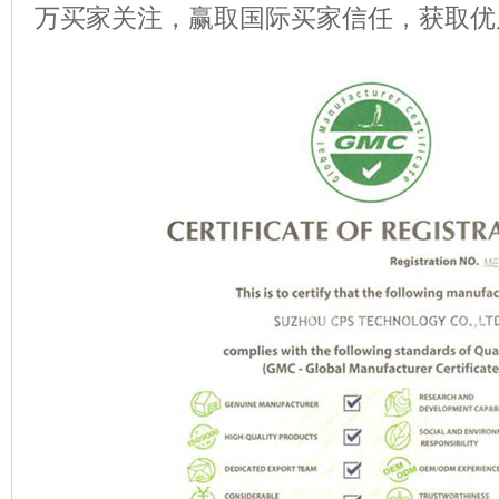
万买家关注，赢取国际买家信任，获取优