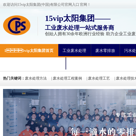
欢迎访问15vip太阳集团(中国)有限公司官网入口 官网！
15vip太阳集团——
工业废水处理一站式服务商
创始人拥有30余年欧洲行业经验 助力企业工业废
15vip太阳集团首页
工业废水处理
废水零排放
污水处
关于15vip太阳集团
联系15vip太阳集团
热门关键词：
废水处理方法
|
废水处理工程案例
|
废水处理工艺
|
废水处理技
氮废水处理