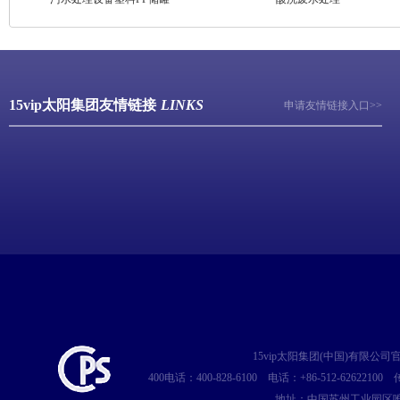
15vip太阳集团友情链接
LINKS
申请友情链接入口>>
15vip太阳集团(中国)有限公
400电话：400-828-6100
电话：+86-512-62622100
传
地址：中国苏州工业园区唯