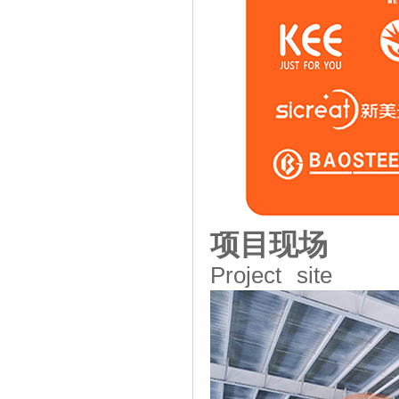
项目现场
Project site