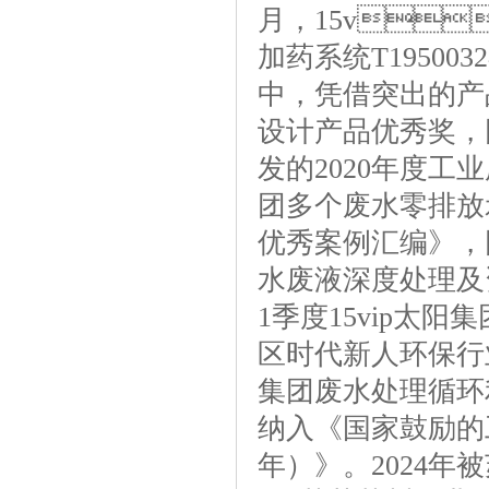
月，15v
加药系统T1950
中，凭借突出的产
设计产品优秀奖，
发的2020年度工
团多个废水零排放
优秀案例汇编》，
水废液深度处理及
1季度15vip太
区时代新人环保行业
集团废水处理循环
纳入《国家鼓励的
年）》。2024