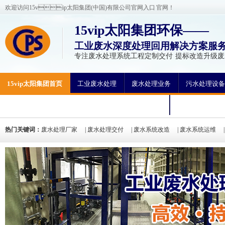
欢迎访问15vip太阳集团(中国)有限公司官网入口 官网！
15vip太阳集团环保——
工业废水深度处理回用解决方案服
专注废水处理系统工程定制交付 提标改造升级
15vip太阳集团首页
工业废水处理
废水处理业务
污水处理设备
专精特新企业·15vip太阳集团
联系15vip太阳集
热门关键词：
废水处理厂家
|
废水处理交付
|
废水系统改造
|
废水系统运维
处理
|
污水处理工程
|
污水处理公司
|
废水处理