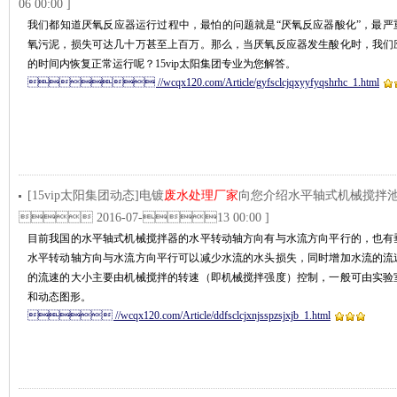
06 00:00 ]
我们都知道厌氧反应器运行过程中，最怕的问题就是“厌氧反应器酸化”，最严
氧污泥，损失可达几十万甚至上百万。那么，当厌氧反应器发生酸化时，我们
的时间内恢复正常运行呢？15vip太阳集团专业为您解答。
 //wcqx120.com/Article/gyfsclcjqxyyfyqshrhc_1.html
[15vip太阳集团动态]电镀
废水处理厂家
向您介绍水平轴式机械搅拌
 2016-07-13 00:00 ]
目前我国的水平轴式机械搅拌器的水平转动轴方向有与水流方向平行的，也有
水平转动轴方向与水流方向平行可以减少水流的水头损失，同时增加水流的流
的流速的大小主要由机械搅拌的转速（即机械搅拌强度）控制，一般可由实验
和动态图形。
 //wcqx120.com/Article/ddfsclcjxnjsspzsjxjb_1.html