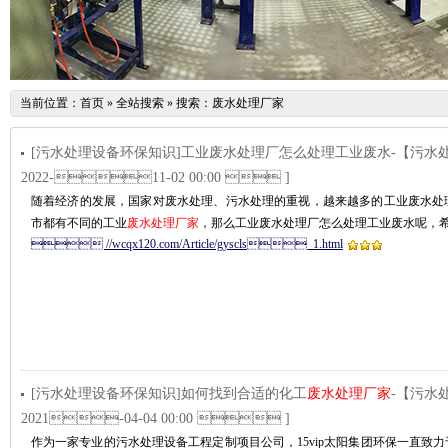
当前位置：
首页
»
全站搜索
» 搜索：废水处理厂家
[污水处理设备环保知识]工业废水处理厂怎么处理工业废水-【污水
2022-11-02 00:00  ]
随着经济的发展，国家对废水处理、污水处理的重视，越来越多的工业废水处
市都有不同的工业
废水处理厂家
，那么工业废水处理厂怎么处理工业废水呢，
 //wcqx120.com/Article/gyscls_1.html
[污水处理设备环保知识]如何找到合适的化工
废水处理厂家
-【污水
2021-04-04 00:00  ]
作为一家专业的污水处理设备工程定制项目公司，15vip太阳集团环保一直致