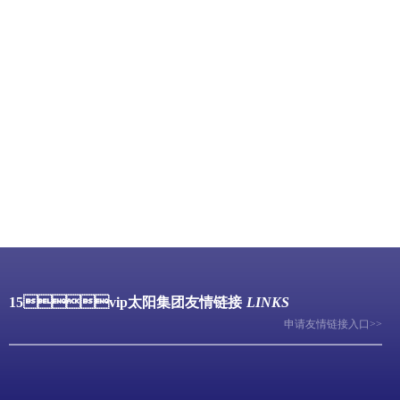
15vip太阳集团友情链接
LINKS
申请友情链接入口>>