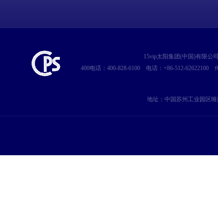
15vip太阳集团(中国)有限
400电话：400-828-6100
电话：+86-512-62622100
传
地址：中国苏州工业园区唯