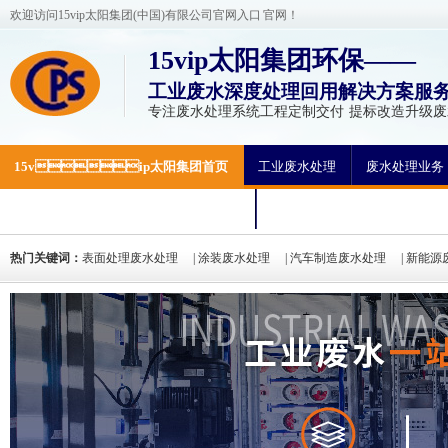
欢迎访问15vip太阳集团(中国)有限公司官网入口 官网！
15vip太阳集团环保——
工业废水深度处理回用解决方案服
专注废水处理系统工程定制交付 提标改造升级
15vip太阳集团首页
工业废水处理
废水处理业务
15vip太阳集团动态
专精特新企业·15vip太阳集团
热门关键词：
表面处理废水处理
|
涂装废水处理
|
汽车制造废水处理
|
新能源
公司
|
外资环保公司
|
污水处理公司
|
废水处理厂家
|
机械加工废水处理