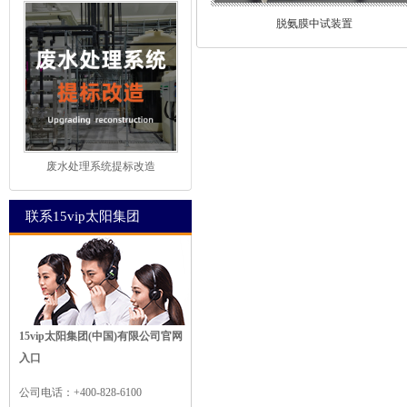
脱氨膜中试装置
废水处理系统提标改造
联系15vip太阳集团
15vip太阳集团(中国)有限公司官网
入口
公司电话：
+400-828-6100