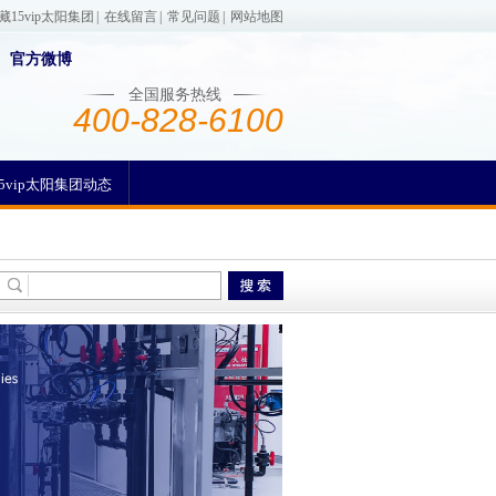
15vip太阳集团
|
在线留言
|
常见问题
|
网站地图
官方微博
全国服务热线
400-828-6100
5vip太阳集团动态