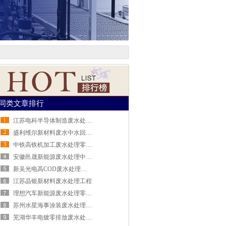
同类文章排行
江苏电科半导体制造废水处理回用系统工程
盛利维尔新材料废水中水回用系统工程
中铁高铁机加工废水处理零排放工程
安徽邑晟新能源废水处理中水回用工程
新吴光电高COD废水处理中水回用工程
江苏晶银新材料废水处理工程
理想汽车新能源废水处理零排放工程
苏州水星海事涂装废水处理工程
芜湖华丰电镀零排放废水处理工程