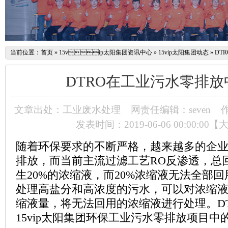
当前位置：
首页
»
15vip太阳集团资讯中心
»
15vip太阳集团动态
»
DT
DTRO在工业污水零排
文章出处：工业废水处理
网责任编辑：seven
作
发表时间：2019-06-06 00:00:00【
随着环保要求的不断严格，越来越多的企
排放，而当前主流过滤工艺
RO
反渗透，总
生
20%
的浓缩液，而
20%
浓缩液无法全部回
处理高盐分和高浓度的污水，可以对浓缩液进行再浓
缩液量，将无法回用的浓缩液进行处理。
D
15vip太阳集团环保工业
污水零排放
项目中