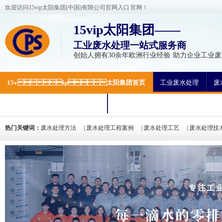
欢迎访问15vip太阳集团(中国)有限公司官网入口 官网！
15vip太阳集团——
工业废水处理一站式服务商
创始人拥有30余年欧洲行业经验 助力企业工业废
15vip太阳集团首页
工业废水处理
废
15vip太阳集团动态
关于15vip
热门关键词：
废水处理方法
|
废水处理工程案例
|
废水处理工艺
|
废水处理技
氮废水处理