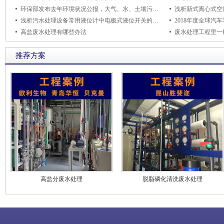
环保部发布去年环境状况公报，大气、水、土壤污染状况严峻
浅析新式离心式空
浅析污水处理设备常用液位计中电极式液位开关的原理
高盐废水处理有哪些办法
废水处理工程里一
推荐方案
高盐分废水处理
脱脂磷化清洗废水处理