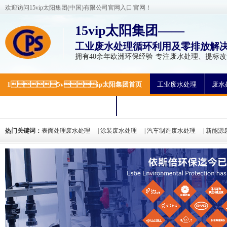
欢迎访问15vip太阳集团(中国)有限公司官网入口 官网！
15vip太阳集团——
工业废水处理循环利用及零排放解
拥有40余年欧洲环保经验 专注废水处理、提标
15vip太阳集团首页
工业废水处理
废水
15vip太阳集团动态
专精特新企业·15vip太
热门关键词：
表面处理废水处理
|
涂装废水处理
|
汽车制造废水处理
|
新能源
方法
|
废水处理工程案例
|
废水处理工艺