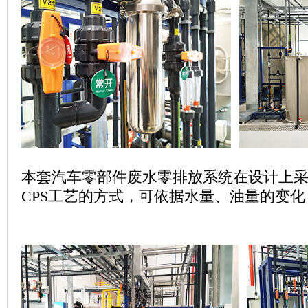
本套汽车零部件废水零排放系统在设计
CPS工艺的方式，可依据水量、油量的变