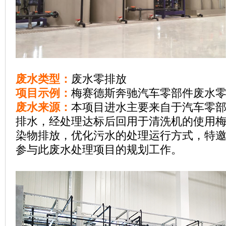
废水类型：
废水零排放
项目示例：
梅赛德斯奔驰汽车零部件废水
废水来源：
本项目进水主要来自于汽车零
排水，经处理达标后回用于清洗机的使用
染物排放，优化污水的处理运行方式，特邀请15
参与此废水处理项目的规划工作。