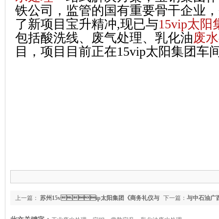
铁公司，
监管的国有重要骨干企业
，
了新项目宝升精冲
,
现已与
15vip太
包括酸洗线、废气处理、乳化油
废水
目，项目目前正在15vip太阳集团
上一篇：
苏州15vip太阳集团《商务礼仪与
下一篇：
与中石油广
职业着装规范》培训